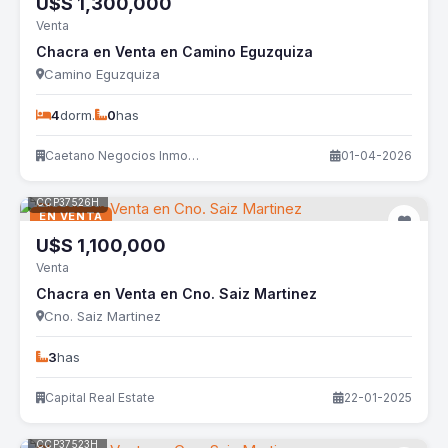
U$S
1,300,000
Venta
Chacra en Venta en Camino Eguzquiza
Camino Eguzquiza
4
dorm.
0
has
Caetano Negocios Inmobiliarios
01-04-2026
CCP37526H
EN VENTA
U$S
1,100,000
Venta
Chacra en Venta en Cno. Saiz Martinez
Cno. Saiz Martinez
3
has
Capital Real Estate
22-01-2025
CCP37523H