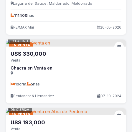
Laguna del Sauce, Maldonado. Maldonado
111400
has
RE/MAX Mar
26-05-2026
BYH4897H
EN VENTA
U$S
330,000
Venta
Chacra en Venta en
1
dorm.
5
has
Bentancor & Hernandez
07-10-2024
DMC13752H
EN VENTA
U$S
193,000
Venta