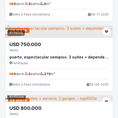
3
dorm.
3
baños
0
m²
Nieto y Páez Inmobiliaria
08-11-2025
EN VENTA
NYP824A
USD
750.000
Venta
puerto, espectacular semipiso. 3 suites + dependencia - nyp824a
Península
3
dorm.
3
baños
270
m²
Nieto y Páez Inmobiliaria
26-09-2025
NYP1020A
EN VENTA
USD
800.000
Venta