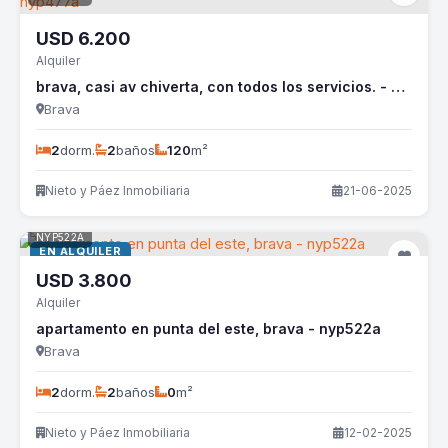
USD
6.200
Alquiler
brava, casi av chiverta, con todos los servicios. - nyp477a
Brava
2
dorm.
2
baños
120
m²
Nieto y Páez Inmobiliaria
21-06-2025
NYP522A
EN ALQUILER
USD
3.800
Alquiler
apartamento en punta del este, brava - nyp522a
Brava
2
dorm.
2
baños
0
m²
Nieto y Páez Inmobiliaria
12-02-2025