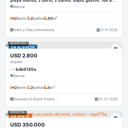
playa mansa, 2 dorm, 2 baños. bajos gastos. full amenities - nyp633a
Mansa
2
dorm.
2
baños
90
m²
Nieto y Páez Inmobiliaria
21-11-2025
BDB6149A
EN ALQUILER
USD
2.800
Alquiler
. - bdb6149a
Mansa
2
dorm.
2
baños
0
m²
Blanquita Di Biase Propiedades
20-01-2025
NYP679A
EN VENTA
USD
350.000