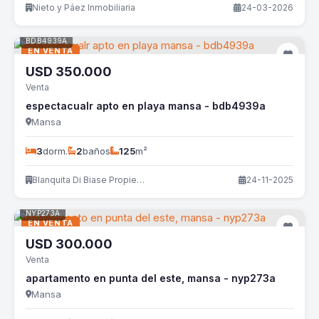
Nieto y Páez Inmobiliaria
24-03-2026
BDB4939A
EN VENTA
USD
350.000
Venta
espectacualr apto en playa mansa - bdb4939a
Mansa
3
dorm.
2
baños
125
m²
Blanquita Di Biase Propiedades
24-11-2025
NYP273A
EN VENTA
USD
300.000
Venta
apartamento en punta del este, mansa - nyp273a
Mansa