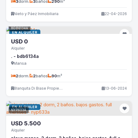
3
dorm.
3
baños
290
m²
Nieto y Páez Inmobiliaria
22-04-2026
BDB6134A
EN ALQUILER
USD
0
Alquiler
. - bdb6134a
Mansa
2
dorm.
2
baños
90
m²
Blanquita Di Biase Propiedades
13-06-2024
EN ALQUILER
NYP633A
USD
5.500
Alquiler