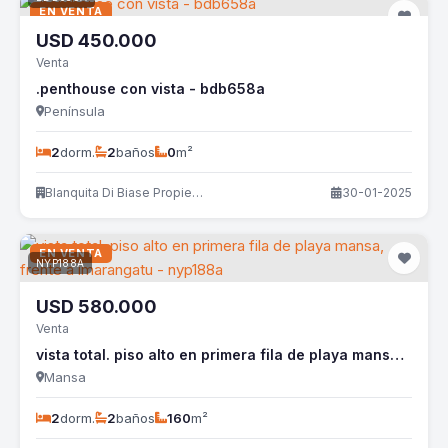
EN VENTA
USD
450.000
Venta
.penthouse con vista - bdb658a
Península
2
dorm.
2
baños
0
m²
Blanquita Di Biase Propiedades
30-01-2025
EN VENTA
NYP188A
USD
580.000
Venta
vista total. piso alto en primera fila de playa mansa, frente a imarangatu - nyp188a
Mansa
2
dorm.
2
baños
160
m²