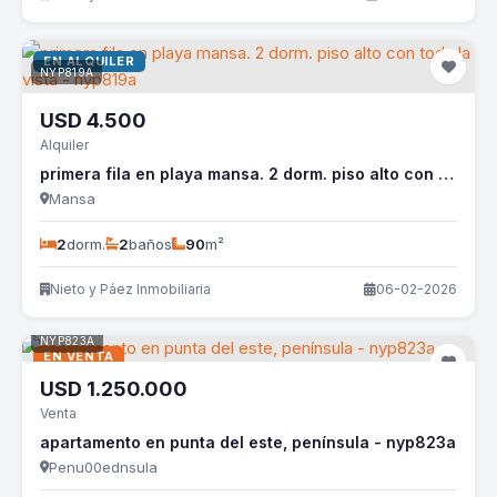
EN ALQUILER
NYP819A
USD
4.500
Alquiler
primera fila en playa mansa. 2 dorm. piso alto con toda la vista - nyp819a
Mansa
2
dorm.
2
baños
90
m²
Nieto y Páez Inmobiliaria
06-02-2026
NYP823A
EN VENTA
USD
1.250.000
Venta
apartamento en punta del este, península - nyp823a
Penu00ednsula