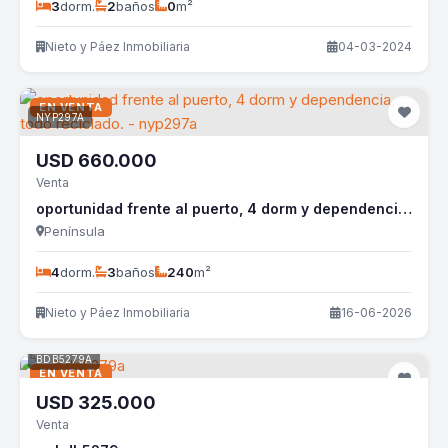
3
dorm.
2
baños
0
m²
Nieto y Páez Inmobiliaria
04-03-2024
EN VENTA
NYP297A
USD
660.000
Venta
oportunidad frente al puerto, 4 dorm y dependencia, todo reciclado. - nyp297a
Península
4
dorm.
3
baños
240
m²
Nieto y Páez Inmobiliaria
16-06-2026
BDB5279A
EN VENTA
USD
325.000
Venta