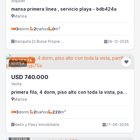
Alquiler
mansa primera linea , servicio playa - bdb424a
Mansa
3
dorm.
2
baños
0
m²
Blanquita Di Biase Propiedades
26-12-2025
EN VENTA
NYP75A
USD
740.000
Venta
primera fila, 4 dorm, piso alto con toda la vista, parrillero propio. - nyp75a
Mansa
3
dorm.
2
baños
220
m²
Nieto y Páez Inmobiliaria
27-06-2026
BDB658A