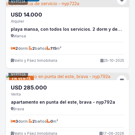
NYP722A
USD
14.000
Alquiler
playa mansa, con todos los servicios. 2 dorm y dependencia de servicio - nyp722a
Mansa
2
dorm.
2
baños
115
m²
Nieto y Páez Inmobiliaria
25-10-2025
NYP792A
EN VENTA
USD
285.000
Venta
apartamento en punta del este, brava - nyp792a
Brava
3
dorm.
2
baños
0
m²
Nieto y Páez Inmobiliaria
17-06-2026