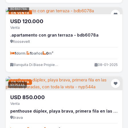
BDB6078A
EN VENTA
USD
120.000
Venta
.apartamento con gran terraza - bdb6078a
Roosevelt
1
dorm.
1
baños
0
m²
Blanquita Di Biase Propiedades
08-01-2025
EN VENTA
NYP544A
USD
850.000
Venta
penthouse dúplex, playa brava, primera fila en las primeras paradas, con toda la vista - nyp544a
Brava