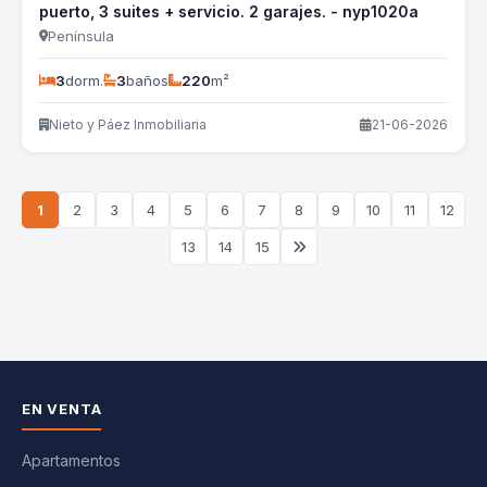
puerto, 3 suites + servicio. 2 garajes. - nyp1020a
Península
3
dorm.
3
baños
220
m²
Nieto y Páez Inmobiliaria
21-06-2026
1
2
3
4
5
6
7
8
9
10
11
12
13
14
15
EN VENTA
Apartamentos