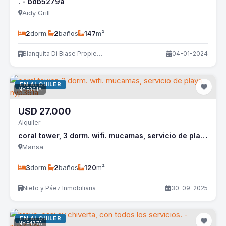
. - bdb5279a
Aidy Grill
2
dorm.
2
baños
147
m²
Blanquita Di Biase Propiedades
04-01-2024
EN ALQUILER
NYP361A
USD
27.000
Alquiler
coral tower, 3 dorm. wifi. mucamas, servicio de playa. - nyp361a
Mansa
3
dorm.
2
baños
120
m²
Nieto y Páez Inmobiliaria
30-09-2025
EN ALQUILER
NYP477A