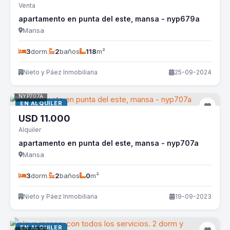
Venta
apartamento en punta del este, mansa - nyp679a
Mansa
3
dorm.
2
baños
118
m²
Nieto y Páez Inmobiliaria
25-09-2024
NYP707A
EN ALQUILER
USD
11.000
Alquiler
apartamento en punta del este, mansa - nyp707a
Mansa
3
dorm.
2
baños
0
m²
Nieto y Páez Inmobiliaria
19-09-2023
EN ALQUILER